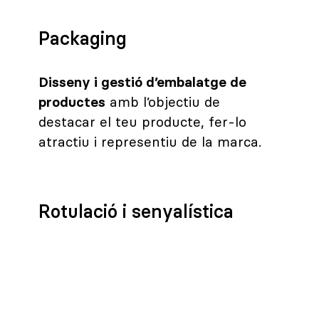
Packaging
Disseny i gestió d’embalatge de
productes
amb l’objectiu de
destacar el teu producte, fer-lo
atractiu i representiu de la marca.
Rotulació i senyalística
Disseny i desenvolupament per a la
implantació de la imatge corporativa
en espais comercials. Senyalització
per a l’ús d’espais públics i privats.