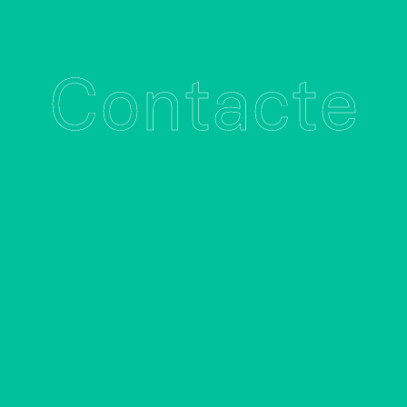
Contacte
Contacte