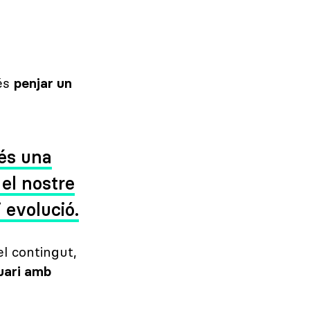
 és
penjar un
 és una
el nostre
 evolució.
el contingut,
uari amb