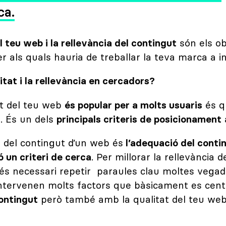
ca.
l teu web i la rellevància del contingut
són els ob
r als quals hauria de treballar la teva marca a i
itat i la rellevància en cercadors?
ut del teu web
és popular per a molts usuaris
és q
a. És un dels
principals criteris de posicionament
a del contingut d’un web és
l’adequació del contin
ó un criteri de cerca
. Per millorar la rellevància d
és necessari repetir paraules clau moltes vega
ntervenen molts factors que bàsicament es cent
contingut
però també amb la qualitat del teu web