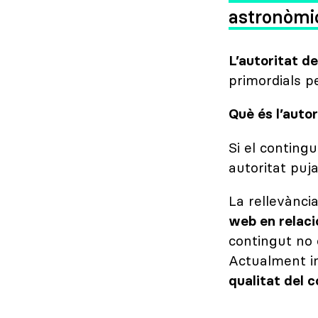
astronòmi
L’autoritat de
primordials pe
Què és l’autor
Si el conting
autoritat puj
La rellevànci
web en relaci
contingut no 
Actualment i
qualitat del 