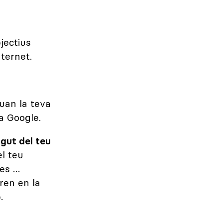
jectius
nternet.
uan la teva
a Google.
gut del teu
el teu
des …
ren en la
.