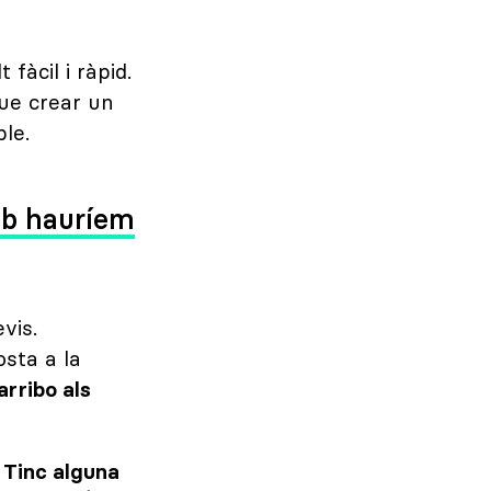
fàcil i ràpid.
que crear un
le.
web hauríem
vis.
osta a la
rribo als
:
Tinc alguna