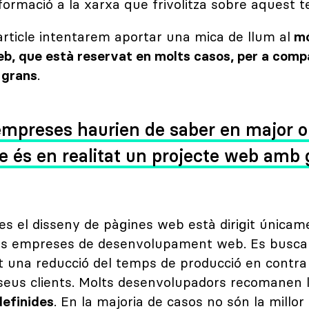
nformació a la xarxa que frivolitza sobre aquest 
ticle intentarem aportar una mica de llum al
mó
b, que està reservat en molts casos, per a com
 grans
.
 empreses haurien de saber en major 
e és en realitat un projecte web amb 
s el disseny de pàgines web està dirigit únicam
les empreses de desenvolupament web. Es busca
una reducció del temps de producció en contra a
seus clients. Molts desenvolupadors recomanen l
definides
. En la majoria de casos no són la millor 