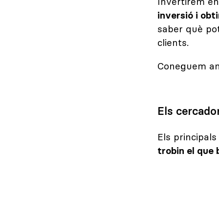
Invertirem e
inversió i ob
saber què pot 
clients.
Coneguem amb 
Els cercado
Els principal
trobin el que