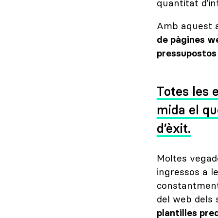
quantitat d’i
Amb aquest ar
de pàgines we
pressupostos
Totes les
mida el qu
d’èxit.
Moltes vegade
ingressos a 
constantment 
del web dels 
plantilles pre