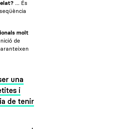
relat?
… És
nseqüència
ionals molt
nició de
garanteixen
ser una
tites i
a de tenir