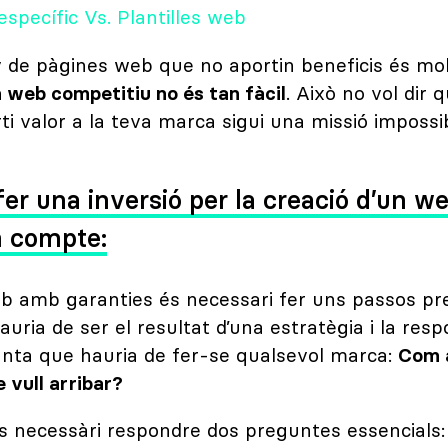
specífic Vs. Plantilles web
y de pàgines web que no aportin beneficis és molt 
n web competitiu no és tan fàcil
. Això no vol dir 
i valor a la teva marca sigui una missió impossib
er una inversió per la creació d’un 
n compte:
b amb garanties és necessari fer uns passos pre
ria de ser el resultat d’una estratègia i la resp
unta que hauria de fer-se qualsevol marca:
Com a
e vull arribar?
s necessàri respondre dos preguntes essencials