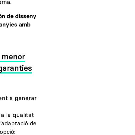
tema.
n de disseny
panyies amb
o menor
garanties
ent a generar
 la qualitat
’adaptació de
opció: