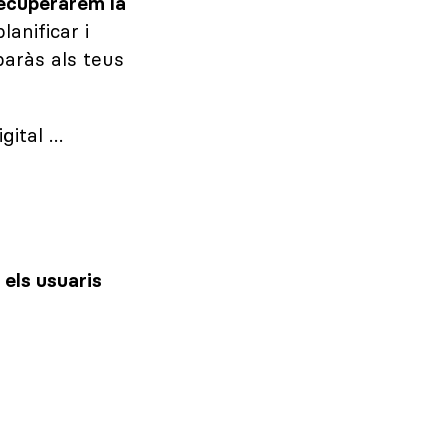
ecuperarem la
lanificar i
baràs als teus
gital …
 els usuaris