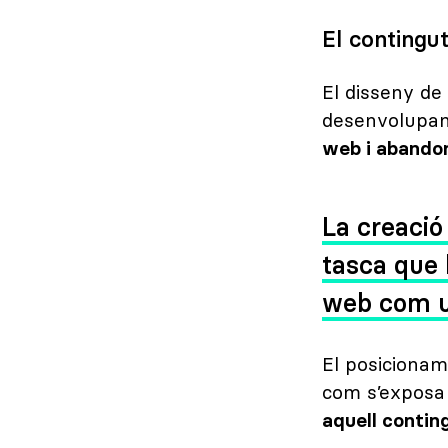
El contingu
El disseny de
desenvolupam
web i abandon
La creació
tasca que 
web com un
El posicionam
com s’exposa 
aquell contin