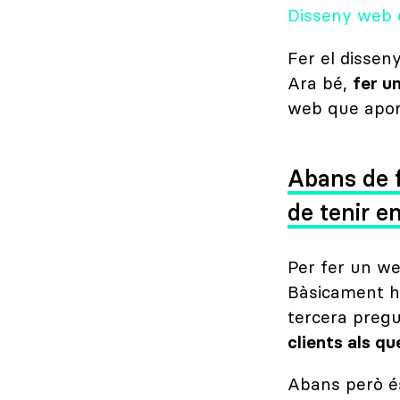
Disseny web e
Fer el dissen
Ara bé,
fer u
web que aport
Abans de f
de tenir e
Per fer un we
Bàsicament hau
tercera preg
clients als qu
Abans però é