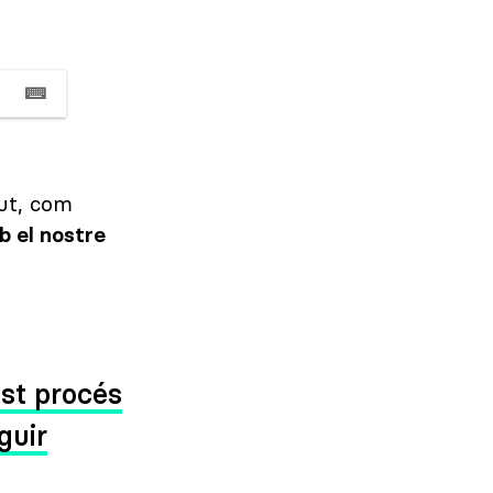
gut, com
b el nostre
est procés
guir