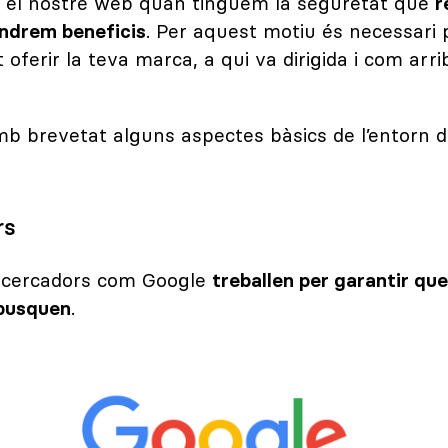
n el nostre web quan tinguem la seguretat que
r
tindrem beneficis
. Per aquest motiu és necessari p
oferir la teva marca, a qui va dirigida i com arri
brevetat alguns aspectes bàsics de l’entorn di
rs
s cercadors com Google
treballen per garantir que
 busquen
.