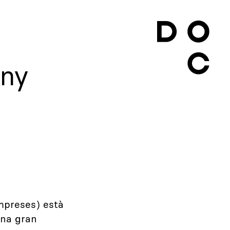
eny
empreses) està
una gran