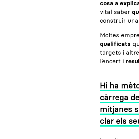
cosa a explic
vital saber
qu
construir una 
Moltes empres
qualificats
qu
targets i alt
l’encert i
resu
Hi ha mèto
càrrega de
mitjanes s
clar els s