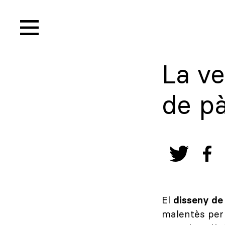
La ve
de p
El
disseny de
malentès per 